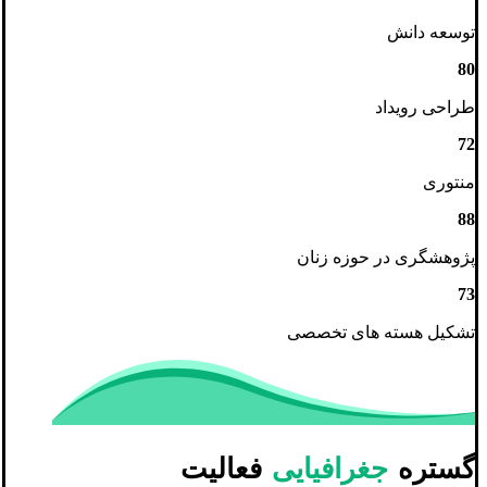
توسعه دانش
80
طراحی رویداد
72
منتوری
88
پژوهشگری در حوزه زنان
73
تشکیل هسته های تخصصی
گستره
جغرافیایی
فعالیت