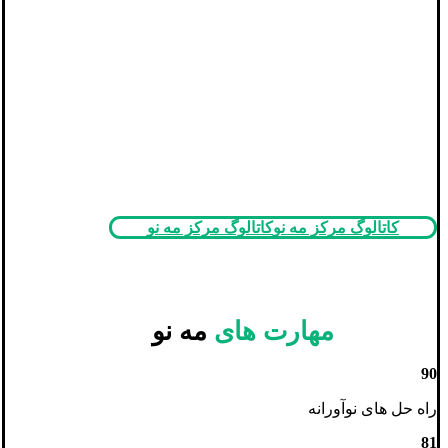
مه نو قصد دارد از طریق آموزش و شبکه سازی
، به ایجاد هسته ها و گروه های توانمند و فعال
بانوان در حوزه های مختلف در سطح کشور
بپردازد
جهت آشنایی بیشتر با فعالیت‌های انجام شده در مرکز
نوآوری اجتماعی مه نو، می‌توانید کاتالوگ مرکز را
مطالعه بفرمایید
کاتالوگ مرکز مه نو
کاتالوگ مرکز مه نو
مهارت های
مه نو
90
راه حل های نوآورانه
81