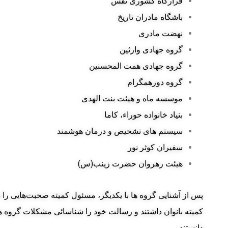
قرارگاه کشوری نفس
باشگاه مادران تاریخ
نهضت مادری
گروه جهادی وارثین
گروه جهادی همت المحسنین
گروه دورهمگرام
موسسه ماه و هیئت بنت الهدی
بنیاد خانواده حوراء، کاما
سیستم های تشخیص و درمان هوشمند
سفیران کوثر نور
هیئت رهروان حضرت زینب(س)
پس از آشنایی گروه ها با یکدیگر، مسئول کمیته صحبت‌هایی را 
کمیته بانوان داشتند و رسالت خود را شناسائی مشکلات گروه ها
دانستند.