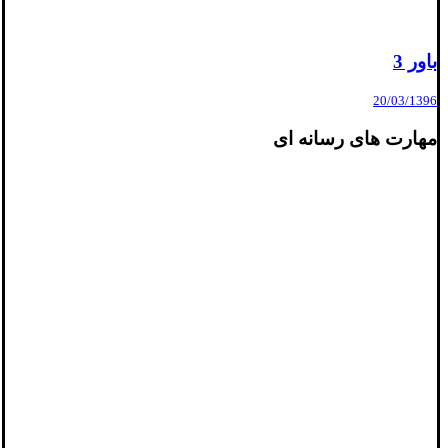
باور 3
20/03/1396
مهارت های رسانه ای