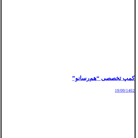
کمپ تخصصی “هم‌رسانو”
19/09/1402