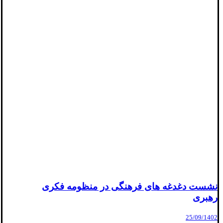
نشست دغدغه های فرهنگی در منظومه فکری
رهبری
25/09/1402