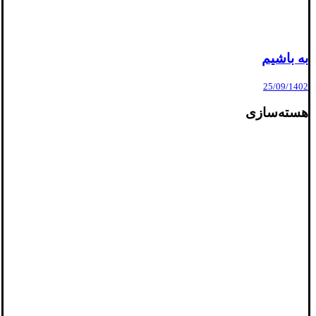
به باشیم
25/09/1402
هسته‌سازی