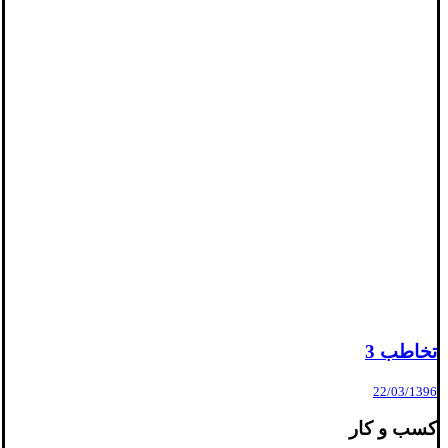
تخاطب 3
22/03/1396
کسب و کار